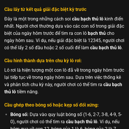
Cầu lấy từ kết quả giải đặc biệt kỳ trước
Đây là một trong những cách soi
cầu bạch thủ lô
kinh điển
nhất. Người chơi thường dựa vào các con số trong giải đặc
biệt của ngày hôm trước để tìm ra con lô
bạch thủ
cho
ngày hôm sau. Ví dụ, nếu giải đặc biệt là 12345, người chơi
có thể lấy 2 số đầu hoặc 2 số cuối để làm
cầu bạch thủ lô
.
Cầu hình thành dựa trên chu kỳ lô rơi:
Lô rơi là hiện tượng một con lô đã về trong ngày hôm trước
lại tiếp tục về trong ngày hôm sau. Dựa trên việc thống kê
và phân tích chu kỳ này, người chơi có thể tìm ra
cầu bạch
thủ lô
tiềm năng.
Cầu ghép theo bóng số hoặc kẹp số đối xứng:
Bóng số:
Dựa vào quy luật bóng số (1-6, 2-7, 3-8, 4-9, 5-
0), người chơi có thể tìm ra
cầu bạch thủ lô
. Ví dụ, nếu
hôm qua về con 12, bóng của 1 là 6, bóng của 2 là 7,