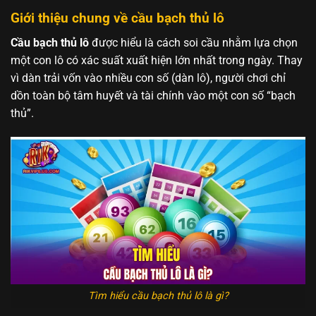
Giới thiệu chung về cầu bạch thủ lô
Cầu bạch thủ lô
được hiểu là cách soi cầu nhằm lựa chọn
một con lô có xác suất xuất hiện lớn nhất trong ngày. Thay
vì dàn trải vốn vào nhiều con số (dàn lô), người chơi chỉ
dồn toàn bộ tâm huyết và tài chính vào một con số “bạch
thủ”.
Tìm hiểu cầu bạch thủ lô là gì?