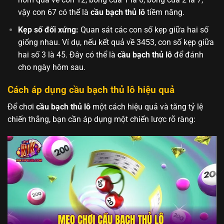
vậy con 67 có thể là
cầu bạch thủ lô
tiềm năng.
Kẹp số đối xứng:
Quan sát các con số kẹp giữa hai số
giống nhau. Ví dụ, nếu kết quả về 3453, con số kẹp giữa
hai số 3 là 45. Đây có thể là
cầu bạch thủ lô
để đánh
cho ngày hôm sau.
Cách áp dụng cầu bạch thủ lô hiệu quả
Để chơi
cầu bạch thủ lô
một cách hiệu quả và tăng tỷ lệ
chiến thắng, bạn cần áp dụng một chiến lược rõ ràng: