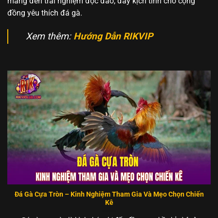
mang đến trải nghiệm độc đáo, đầy kịch tính cho cộng
đồng yêu thích đá gà.
Xem thêm:
Hướng Dẫn RIKVIP
Đá Gà Cựa Tròn – Kinh Nghiệm Tham Gia Và Mẹo Chọn Chiến
Kê