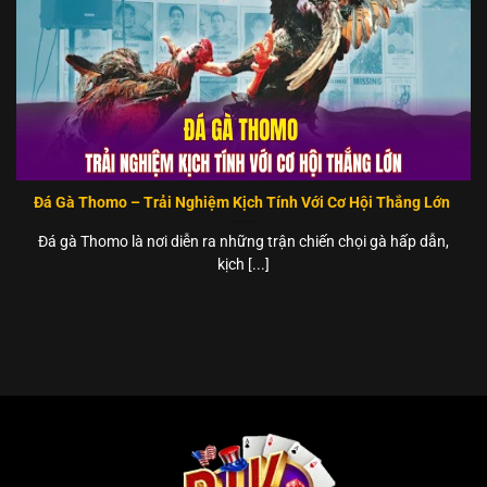
Đá Gà Thomo – Trải Nghiệm Kịch Tính Với Cơ Hội Thắng Lớn
Đá gà Thomo là nơi diễn ra những trận chiến chọi gà hấp dẫn,
kịch [...]