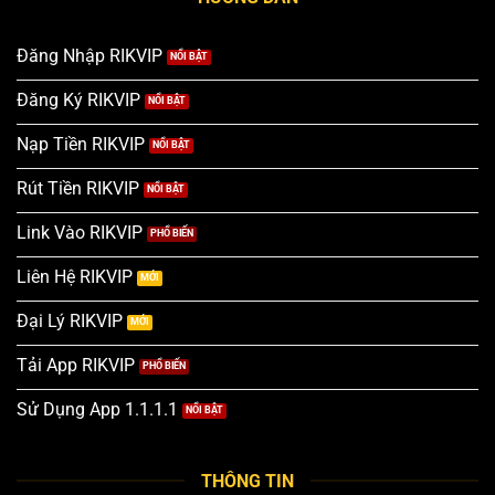
Đăng Nhập RIKVIP
Đăng Ký RIKVIP
Nạp Tiền RIKVIP
Rút Tiền RIKVIP
Link Vào RIKVIP
Liên Hệ RIKVIP
Đại Lý RIKVIP
Tải App RIKVIP
Sử Dụng App 1.1.1.1
THÔNG TIN