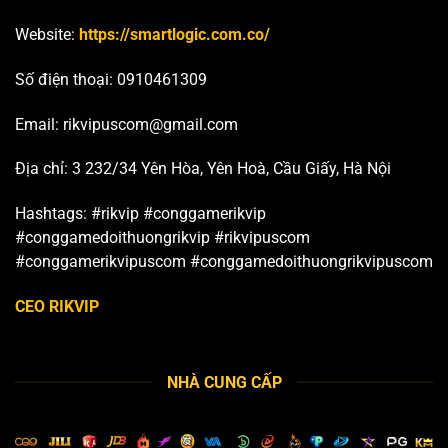
Website:
https://smartlogic.com.co/
Số điện thoại:
0910461309
Email:
rikvipuscom@gmail.com
Địa chỉ: 3 232/34 Yên Hòa, Yên Hoà, Cầu Giấy, Hà Nội
Hashtags: #rikvip #conggamerikvip
#conggamedoithuongrikvip #rikvipuscom
#conggamerikvipuscom #conggamedoithuongrikvipuscom
CEO RIKVIP
NHÀ CUNG CẤP