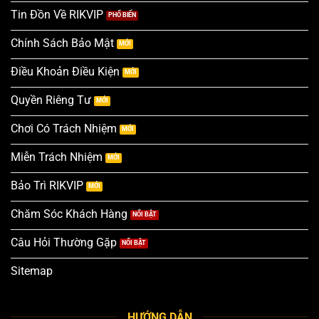
Tin Đồn Về RIKVIP
Chính Sách Bảo Mật
Điều Khoản Điều Kiện
Quyền Riêng Tư
Chơi Có Trách Nhiệm
Miễn Trách Nhiệm
Bảo Trì RIKVIP
Chăm Sóc Khách Hàng
Câu Hỏi Thường Gặp
Sitemap
HƯỚNG DẪN