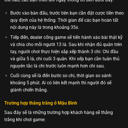
Bước vào bàn đấu, trước tiên bạn cần đặt cược tiền theo
quy định của hệ thống. Thời gian để các bạn hoàn tất
nội dung này là trong khoảng 35s.
Tiếp đến, dealer cổng game sẽ tiến hành xào bài thật kỹ
và chia cho mỗi người 13 lá. Sau khi nhận đủ quân trên
tay, người chơi thực hiện sắp xếp thành 3 chi: Chi đầu
và giữa 5 lá, chi cuối 3 quân. Khi xếp bạn cần tuân thủ
nguyên tắc là chi trước luôn mạnh hơn chi sau.
Cuối cùng sẽ là đến bước so chi, thời gian so sánh
khoảng 5 phút. Ai có liên kết mạnh thì người đó sẽ
giành chiến thắng.
Trường hợp thắng trắng ở Mậu Binh
Sau đây sẽ là những trường hợp khách hàng sẽ thắng
trắng khi chơi game: