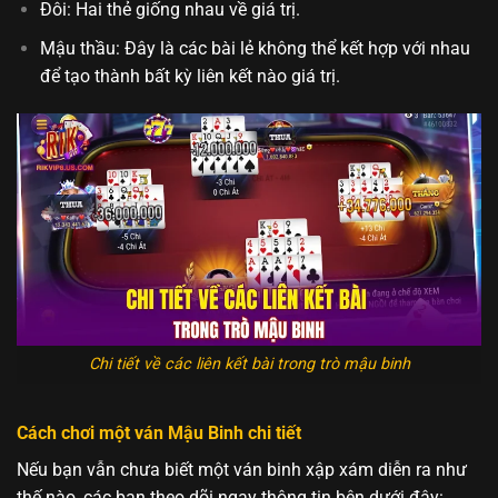
Đôi: Hai thẻ giống nhau về giá trị.
Mậu thầu: Đây là các bài lẻ không thể kết hợp với nhau
để tạo thành bất kỳ liên kết nào giá trị.
Chi tiết về các liên kết bài trong trò mậu binh
Cách chơi một ván Mậu Binh chi tiết
Nếu bạn vẫn chưa biết một ván binh xập xám diễn ra như
thế nào, các bạn theo dõi ngay thông tin bên dưới đây: