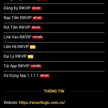
Đăng Ký RIKVIP
Nạp Tiền RIKVIP
Rút Tiền RIKVIP
Link Vào RIKVIP
Liên Hệ RIKVIP
Đại Lý RIKVIP
Tải App RIKVIP
Sử Dụng App 1.1.1.1
THÔNG TIN
Website:
https://smartlogic.com.co/