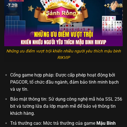
Những ưu điểm vượt trội khiến nhiều người yêu thích mậu binh
RIKVIP
Cổng game hợp pháp: Được cấp phép hoạt động bởi
PAGCOR, tổ chức đầu ngành, đảm bảo tính minh bạch
và uy tín.
Bảo mật thông tin: Sử dụng công nghệ mã hóa SSL 256
bit và tường lửa đa lớp mạnh mẽ để bảo vệ thông tin
khách hàng.
Trả thưởng cao: Mức trả thưởng của game
Mậu Binh