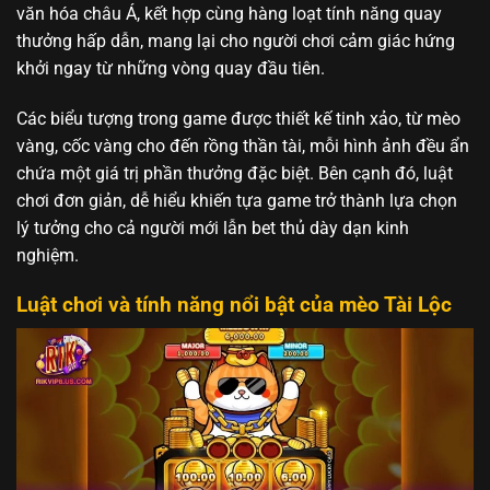
văn hóa châu Á, kết hợp cùng hàng loạt tính năng quay
thưởng hấp dẫn, mang lại cho người chơi cảm giác hứng
khởi ngay từ những vòng quay đầu tiên.
Các biểu tượng trong game được thiết kế tinh xảo, từ mèo
vàng, cốc vàng cho đến rồng thần tài, mỗi hình ảnh đều ẩn
chứa một giá trị phần thưởng đặc biệt. Bên cạnh đó, luật
chơi đơn giản, dễ hiểu khiến tựa game trở thành lựa chọn
lý tưởng cho cả người mới lẫn bet thủ dày dạn kinh
nghiệm.
Luật chơi và tính năng nổi bật của mèo Tài Lộc