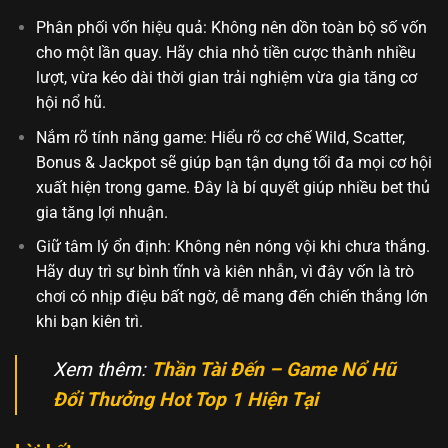
Phân phối vốn hiệu quả: Không nên dồn toàn bộ số vốn
cho một lần quay. Hãy chia nhỏ tiền cược thành nhiều
lượt, vừa kéo dài thời gian trải nghiệm vừa gia tăng cơ
hội nổ hũ.
Nắm rõ tính năng game: Hiểu rõ cơ chế Wild, Scatter,
Bonus & Jackpot sẽ giúp bạn tận dụng tối đa mọi cơ hội
xuất hiện trong game. Đây là bí quyết giúp nhiều bet thủ
gia tăng lợi nhuận.
Giữ tâm lý ổn định: Không nên nóng vội khi chưa thắng.
Hãy duy trì sự bình tĩnh và kiên nhẫn, vì đây vốn là trò
chơi có nhịp điệu bất ngờ, dễ mang đến chiến thắng lớn
khi bạn kiên trì.
Xem thêm:
Thần Tài Đến – Game Nổ Hũ
Đổi Thưởng Hot Top 1 Hiện Tại