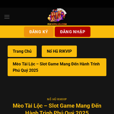
Bỏ
qua
nội
dung
ĐĂNG NHẬP
ĐĂNG KÝ
Trang Chủ
Nổ Hũ RIKVIP
Mèo Tài Lộc – Slot Game Mang Đến Hành Trình
Phú Quý 2025
NỔ HŨ RIKVIP
Mèo Tài Lộc – Slot Game Mang Đến
Hành Trình Phú Quý 2025