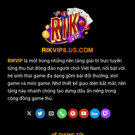
RIKVIP
là một trong những nền tảng giải trí trực tuyến
từng thu hút đông đảo người chơi Việt Nam, nổi bật với
hệ sinh thái game đa dạng gồm bài đổi thưởng, slot
game và mini game. Nhờ thiết kế giao diện bắt mắt, nền
tảng này nhanh chóng tạo dựng dấu ấn riêng trong
cộng đồng game thủ.