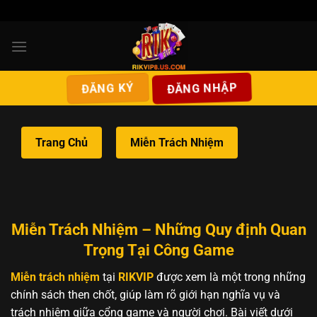
Bỏ
qua
nội
dung
ĐĂNG NHẬP
ĐĂNG KÝ
Trang Chủ
Miễn Trách Nhiệm
Miễn Trách Nhiệm – Những Quy định Quan
Trọng Tại Công Game
Miễn trách nhiệm
tại
RIKVIP
được xem là một trong những
chính sách then chốt, giúp làm rõ giới hạn nghĩa vụ và
trách nhiệm giữa cổng game và người chơi. Bài viết dưới