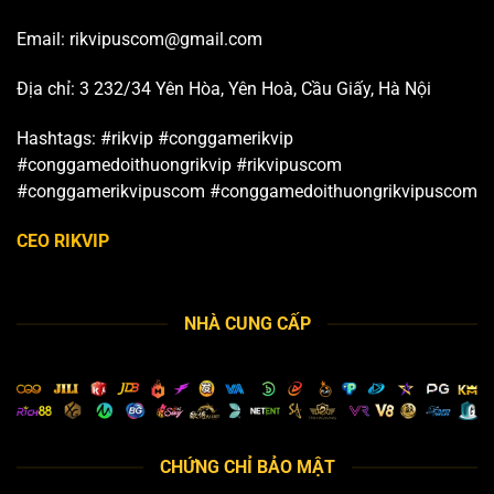
Email:
rikvipuscom@gmail.com
Địa chỉ: 3 232/34 Yên Hòa, Yên Hoà, Cầu Giấy, Hà Nội
Hashtags: #rikvip #conggamerikvip
#conggamedoithuongrikvip #rikvipuscom
#conggamerikvipuscom #conggamedoithuongrikvipuscom
CEO RIKVIP
NHÀ CUNG CẤP
CHỨNG CHỈ BẢO MẬT