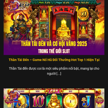
Thần Tài Đến – Game Nổ Hũ Đổi Thưởng Hot Top 1 Hiện Tại
Thần Tài đến được coi là một siêu phẩm nổi bật, mang lại cho
người [...]