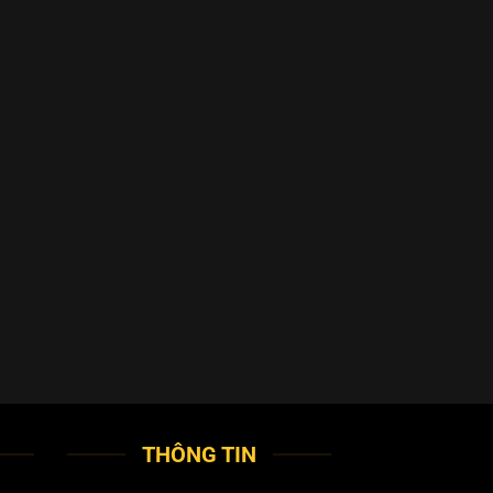
THÔNG TIN