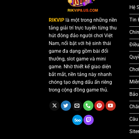
Hệ S
Tin 
RIKVIP
là một trong những nền
tảng giải trí trực tuyến từng thu
Chí
hút đông đảo người chơi Việt
Nam, nổi bật với hệ sinh thái
Điều
game đa dạng gồm bài đổi
Quy
thưởng, slot game và mini
game. Nhờ thiết kế giao diện
Chơ
bắt mắt, nền tảng này nhanh
Miễ
chóng tạo dựng dấu ấn riêng
trong cộng đồng game thủ.
Bảo 
Chă
Câu
Sit