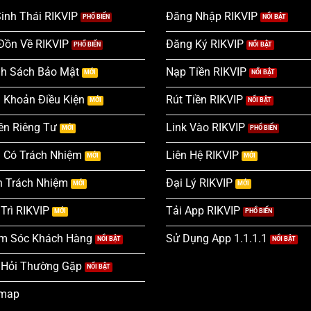
inh Thái RIKVIP
Đăng Nhập RIKVIP
Đồn Về RIKVIP
Đăng Ký RIKVIP
nh Sách Bảo Mật
Nạp Tiền RIKVIP
 Khoản Điều Kiện
Rút Tiền RIKVIP
ền Riêng Tư
Link Vào RIKVIP
i Có Trách Nhiệm
Liên Hệ RIKVIP
n Trách Nhiệm
Đại Lý RIKVIP
Trì RIKVIP
Tải App RIKVIP
m Sóc Khách Hàng
Sử Dụng App 1.1.1.1
 Hỏi Thường Gặp
emap