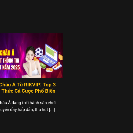
Châu Á Từ RIKVIP: Top 3
 Thức Cá Cược Phổ Biến
hâu Á đang trở thành sân chơi
tuyến đầy hấp dẫn, thu hút [...]