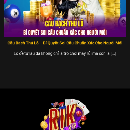
Cầu Bạch Thủ Lô – Bí Quyết Soi Cầu Chuẩn Xác Cho Người Mới
Lô đề từ lâu đã không chỉ là trò chơi may rủi mà còn là [...]