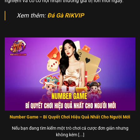
nghiệm và có cơ hội nhận thưởng giá trị lớn mỗi ngày.
Xem thêm:
Đá Gà RIKVIP
Number Game – Bí Quyết Chơi Hiệu Quả Nhất Cho Người Mới
Nếu bạn đang tìm kiếm một trò chơi cá cược đơn giản nhưng
không kém [...]