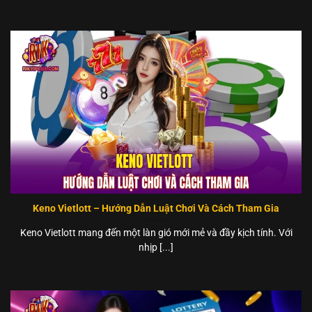
Keno Vietlott – Hướng Dẫn Luật Chơi Và Cách Tham Gia
Keno Vietlott mang đến một làn gió mới mẻ và đầy kịch tính. Với
nhịp [...]