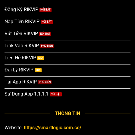
Đăng Ký RIKVIP
Nạp Tiền RIKVIP
Rút Tiền RIKVIP
Link Vào RIKVIP
Liên Hệ RIKVIP
Đại Lý RIKVIP
Tải App RIKVIP
Sử Dụng App 1.1.1.1
THÔNG TIN
Website:
https://smartlogic.com.co/